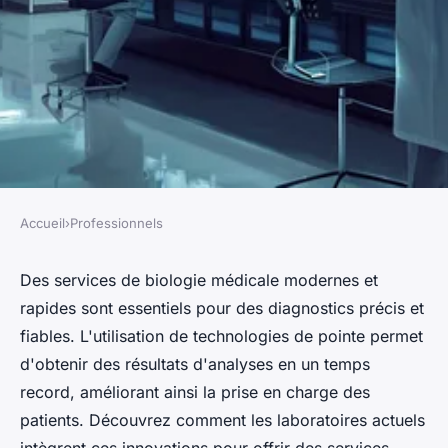
Accueil
›
Professionnels
PROFESSIONNELS
Services modernes et rapides
Des services de biologie médicale modernes et
rapides sont essentiels pour des diagnostics précis et
dans un laboratoire de
fiables. L'utilisation de technologies de pointe permet
biologie médicale
d'obtenir des résultats d'analyses en un temps
record, améliorant ainsi la prise en charge des
Damien
•
17 juillet 2024
•
3 min de lecture
patients. Découvrez comment les laboratoires actuels