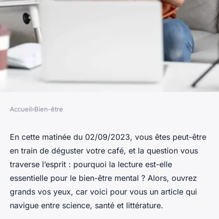
Accueil
›
Bien-être
BIEN-ÊTRE
les bienfaits de la lecture sur
En cette matinée du 02/09/2023, vous êtes peut-être
en train de déguster votre café, et la question vous
le bien-être mental
traverse l’esprit : pourquoi la lecture est-elle
essentielle pour le bien-être mental ? Alors, ouvrez
Chloé
•
7 janvier 2024
•
5 min de lecture
grands vos yeux, car voici pour vous un article qui
navigue entre science, santé et littérature.