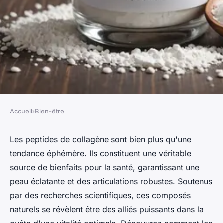
Accueil
›
Bien-être
BIEN-ÊTRE
Peptides de collagène : la clé
Les peptides de collagène sont bien plus qu'une
tendance éphémère. Ils constituent une véritable
pour une santé optimale
source de bienfaits pour la santé, garantissant une
peau éclatante et des articulations robustes. Soutenus
Chloé
•
4 janvier 2025
•
5 min de lecture
par des recherches scientifiques, ces composés
naturels se révèlent être des alliés puissants dans la