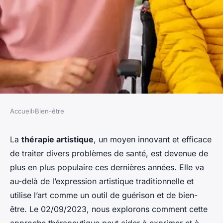
Accueil
›
Bien-être
BIEN-ÊTRE
les bienfaits de l'art-thérapie
La
thérapie artistique
, un moyen innovant et efficace
de traiter divers problèmes de santé, est devenue de
pour exprimer vos émotions et
plus en plus populaire ces dernières années. Elle va
promouvoir le bien-être
au-delà de l’expression artistique traditionnelle et
utilise l’art comme un outil de guérison et de bien-
Chloé
•
7 janvier 2024
•
5 min de lecture
être. Le 02/09/2023, nous explorons comment cette