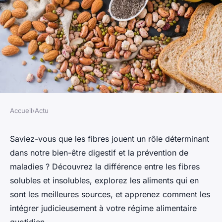
Accueil
›
Actu
ACTU
Nutrition essentielle : quels
Saviez-vous que les fibres jouent un rôle déterminant
dans notre bien-être digestif et la prévention de
sont les aliments riches en
maladies ? Découvrez la différence entre les fibres
fibre ?
solubles et insolubles, explorez les aliments qui en
sont les meilleures sources, et apprenez comment les
Océane
•
1 mai 2024
•
3 min de lecture
intégrer judicieusement à votre régime alimentaire