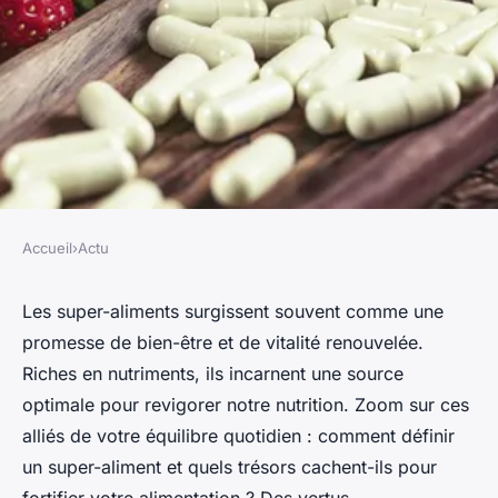
Accueil
›
Actu
ACTU
Super-aliment : quels sont les
Les super-aliments surgissent souvent comme une
promesse de bien-être et de vitalité renouvelée.
bienfaits qu'il apporte ?
Riches en nutriments, ils incarnent une source
optimale pour revigorer notre nutrition. Zoom sur ces
Océane
•
14 mars 2024
•
3 min de lecture
alliés de votre équilibre quotidien : comment définir
un super-aliment et quels trésors cachent-ils pour