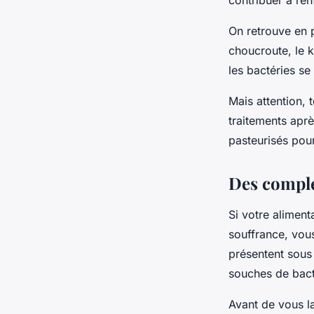
contribuer à renf
On retrouve en 
choucroute, le 
les bactéries se
Mais attention, 
traitements aprè
pasteurisés pour
Des complé
Si votre aliment
souffrance, vou
présentent sous
souches de bacté
Avant de vous l