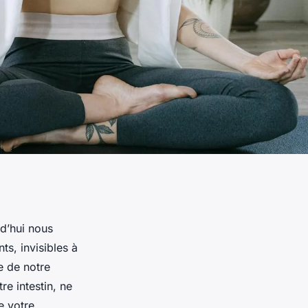
rd’hui nous
s, invisibles à
e de notre
re intestin, ne
e votre