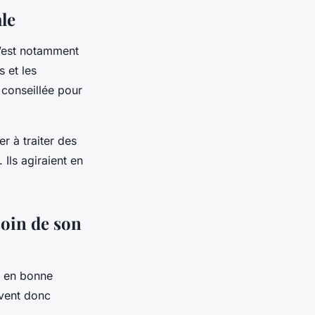
ale
 C’est notamment
s et les
 conseillée pour
r à traiter des
 Ils agiraient en
soin de son
e en bonne
uvent donc