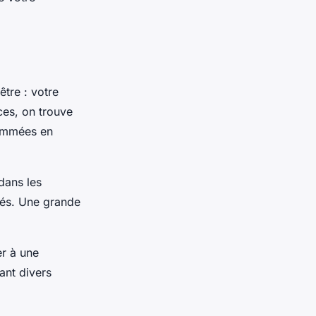
être : votre
aces, on trouve
sommées en
dans les
ités. Une grande
er à une
ant divers