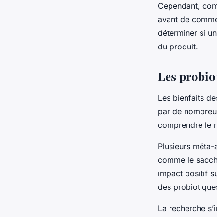
Cependant, comm
avant de commen
déterminer si un
du produit.
Les probiot
Les bienfaits de
par de nombreus
comprendre le rô
Plusieurs
méta-
comme le saccha
impact positif s
des probiotiques
La recherche s’