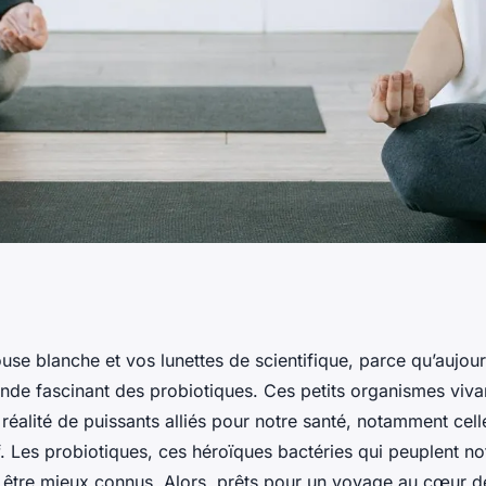
ages des
ouse blanche et vos lunettes de scientifique, parce qu’aujou
de fascinant des probiotiques. Ces petits organismes vivant
 santé digestive ?
n réalité de puissants alliés pour notre santé, notamment cell
. Les probiotiques, ces héroïques bactéries qui peuplent not
être mieux connus. Alors, prêts pour un voyage au cœur d