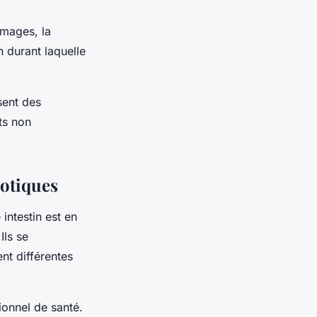
omages, la
 durant laquelle
sent des
its non
otiques
intestin est en
Ils se
nt différentes
onnel de santé.