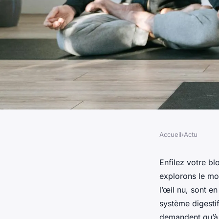
Accueil
›
Actu
ACTU
Quels sont les avant
Enfilez votre bl
explorons le mon
probiotiques pour la
l’œil nu, sont e
système digestif
demandent qu’à 