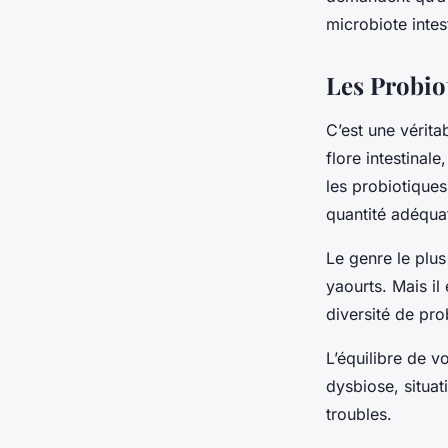
Océane
•
7 janvier 2024
•
5 min de lecture
microbiote intest
Les Probio
C’est une vérita
flore intestinal
les
probiotiques
quantité adéquat
Le genre le plu
yaourts. Mais il
diversité de pr
L’équilibre de v
dysbiose, situa
troubles.