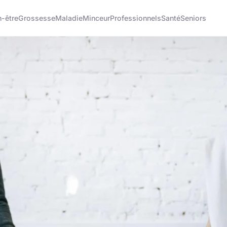
n-être
Grossesse
Maladie
Minceur
Professionnels
Santé
Seniors